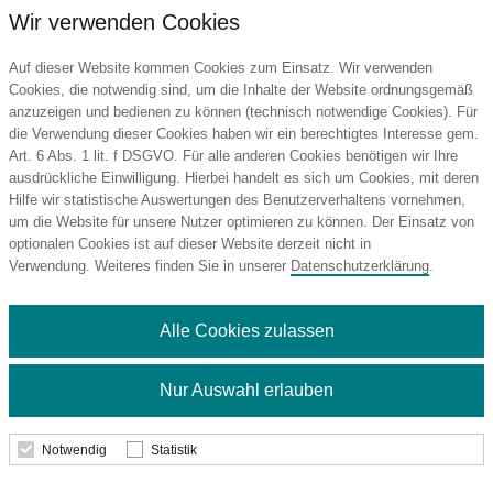
Wir verwenden Cookies
Auf dieser Website kommen Cookies zum Einsatz. Wir verwenden
Cookies, die notwendig sind, um die Inhalte der Website ordnungsgemäß
anzuzeigen und bedienen zu können (technisch notwendige Cookies). Für
die Verwendung dieser Cookies haben wir ein berechtigtes Interesse gem.
Adventskalender Schiff
Art. 6 Abs. 1 lit. f DSGVO. Für alle anderen Cookies benötigen wir Ihre
ausdrückliche Einwilligung. Hierbei handelt es sich um Cookies, mit deren
Hilfe wir statistische Auswertungen des Benutzerverhaltens vornehmen,
um die Website für unsere Nutzer optimieren zu können. Der Einsatz von
optionalen Cookies ist auf dieser Website derzeit nicht in
5,89 €
Verwendung. Weiteres finden Sie in unserer
Datenschutzerklärung
.
ab
Mindestbestellmenge: 252 Stk.
Alle Cookies zulassen
Details
Nur Auswahl erlauben
Notwendig
Statistik