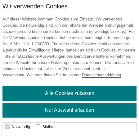
Wir verwenden Cookies
Auf dieser Website kommen Cookies zum Einsatz. Wir verwenden
Cookies, die notwendig sind, um die Inhalte der Website ordnungsgemäß
anzuzeigen und bedienen zu können (technisch notwendige Cookies). Für
die Verwendung dieser Cookies haben wir ein berechtigtes Interesse gem.
Art. 6 Abs. 1 lit. f DSGVO. Für alle anderen Cookies benötigen wir Ihre
ausdrückliche Einwilligung. Hierbei handelt es sich um Cookies, mit deren
Hilfe wir statistische Auswertungen des Benutzerverhaltens vornehmen,
um die Website für unsere Nutzer optimieren zu können. Der Einsatz von
optionalen Cookies ist auf dieser Website derzeit nicht in
Verwendung. Weiteres finden Sie in unserer
Datenschutzerklärung
.
Alle Cookies zulassen
RECYCLED PET PEN STEP F GUM
Nur Auswahl erlauben
Notwendig
Statistik