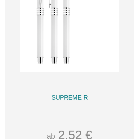
SUPREME R
2,52 €
ab