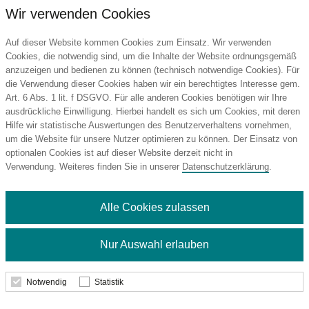
Wir verwenden Cookies
Auf dieser Website kommen Cookies zum Einsatz. Wir verwenden
Cookies, die notwendig sind, um die Inhalte der Website ordnungsgemäß
anzuzeigen und bedienen zu können (technisch notwendige Cookies). Für
die Verwendung dieser Cookies haben wir ein berechtigtes Interesse gem.
Art. 6 Abs. 1 lit. f DSGVO. Für alle anderen Cookies benötigen wir Ihre
ausdrückliche Einwilligung. Hierbei handelt es sich um Cookies, mit deren
Hilfe wir statistische Auswertungen des Benutzerverhaltens vornehmen,
um die Website für unsere Nutzer optimieren zu können. Der Einsatz von
optionalen Cookies ist auf dieser Website derzeit nicht in
Verwendung. Weiteres finden Sie in unserer
Datenschutzerklärung
.
Alle Cookies zulassen
Nur Auswahl erlauben
Notwendig
Statistik
TROIKA Multitasking-Kugelschreiber
CONSTRUCTION BASIC