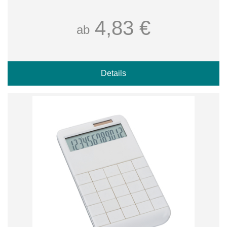
4,83 €
ab
Details