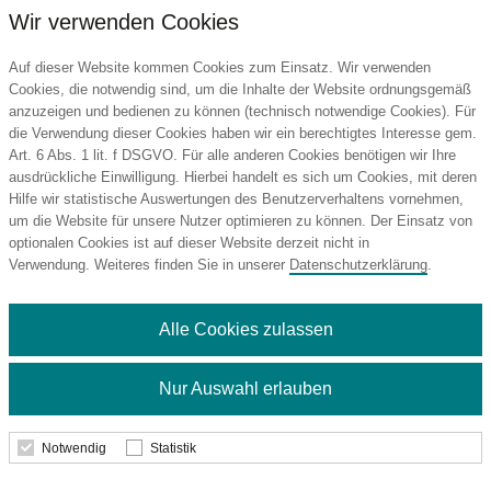
Wir verwenden Cookies
Auf dieser Website kommen Cookies zum Einsatz. Wir verwenden
Cookies, die notwendig sind, um die Inhalte der Website ordnungsgemäß
anzuzeigen und bedienen zu können (technisch notwendige Cookies). Für
die Verwendung dieser Cookies haben wir ein berechtigtes Interesse gem.
RICHARTZ® KEY TOOL compact 13+
Art. 6 Abs. 1 lit. f DSGVO. Für alle anderen Cookies benötigen wir Ihre
RICHARTZ®
ausdrückliche Einwilligung. Hierbei handelt es sich um Cookies, mit deren
Hilfe wir statistische Auswertungen des Benutzerverhaltens vornehmen,
um die Website für unsere Nutzer optimieren zu können. Der Einsatz von
optionalen Cookies ist auf dieser Website derzeit nicht in
2,10 €
Verwendung. Weiteres finden Sie in unserer
Datenschutzerklärung
.
ab
Mindestbestellmenge: 100 Stk.
Alle Cookies zulassen
Details
Nur Auswahl erlauben
Notwendig
Statistik