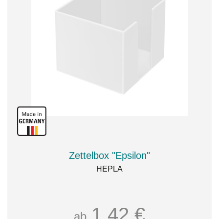
Zettelbox "Epsilon"
HEPLA
1,42 €
ab