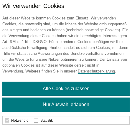
Wir verwenden Cookies
Auf dieser Website kommen Cookies zum Einsatz. Wir verwenden
Cookies, die notwendig sind, um die Inhalte der Website ordnungsgemäß
anzuzeigen und bedienen zu können (technisch notwendige Cookies). Für
die Verwendung dieser Cookies haben wir ein berechtigtes Interesse gem.
Zettelbox mit Köcher "Lambda"
Art. 6 Abs. 1 lit. f DSGVO. Für alle anderen Cookies benötigen wir Ihre
HEPLA
ausdrückliche Einwilligung. Hierbei handelt es sich um Cookies, mit deren
Hilfe wir statistische Auswertungen des Benutzerverhaltens vornehmen,
um die Website für unsere Nutzer optimieren zu können. Der Einsatz von
optionalen Cookies ist auf dieser Website derzeit nicht in
1,84 €
Verwendung. Weiteres finden Sie in unserer
Datenschutzerklärung
.
ab
Alle Cookies zulassen
Details
Nur Auswahl erlauben
Notwendig
Statistik