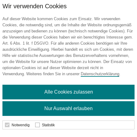
Wir verwenden Cookies
Auf dieser Website kommen Cookies zum Einsatz. Wir verwenden
Cookies, die notwendig sind, um die Inhalte der Website ordnungsgemäß
anzuzeigen und bedienen zu können (technisch notwendige Cookies). Für
die Verwendung dieser Cookies haben wir ein berechtigtes Interesse gem.
Art. 6 Abs. 1 lit. f DSGVO. Für alle anderen Cookies benötigen wir Ihre
TROIKA Etui REFLACTIVE TRAVELLER
ausdrückliche Einwilligung. Hierbei handelt es sich um Cookies, mit deren
Hilfe wir statistische Auswertungen des Benutzerverhaltens vornehmen,
um die Website für unsere Nutzer optimieren zu können. Der Einsatz von
optionalen Cookies ist auf dieser Website derzeit nicht in
Verwendung. Weiteres finden Sie in unserer
Datenschutzerklärung
.
9,84 €
ab
Alle Cookies zulassen
Nur Auswahl erlauben
Details
Notwendig
Statistik