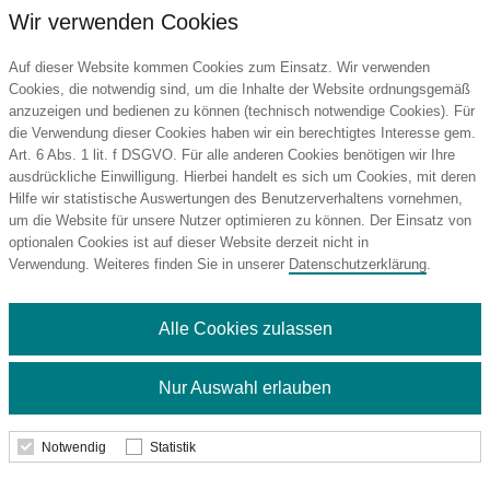
Wir verwenden Cookies
Auf dieser Website kommen Cookies zum Einsatz. Wir verwenden
Cookies, die notwendig sind, um die Inhalte der Website ordnungsgemäß
anzuzeigen und bedienen zu können (technisch notwendige Cookies). Für
die Verwendung dieser Cookies haben wir ein berechtigtes Interesse gem.
Art. 6 Abs. 1 lit. f DSGVO. Für alle anderen Cookies benötigen wir Ihre
VASAD Kühle Einsatztasche
ausdrückliche Einwilligung. Hierbei handelt es sich um Cookies, mit deren
Vasad
Hilfe wir statistische Auswertungen des Benutzerverhaltens vornehmen,
um die Website für unsere Nutzer optimieren zu können. Der Einsatz von
optionalen Cookies ist auf dieser Website derzeit nicht in
Verwendung. Weiteres finden Sie in unserer
Datenschutzerklärung
.
10,35 €
ab
Alle Cookies zulassen
Mindestbestellmenge: 50 Stk.
Nur Auswahl erlauben
Details
Notwendig
Statistik