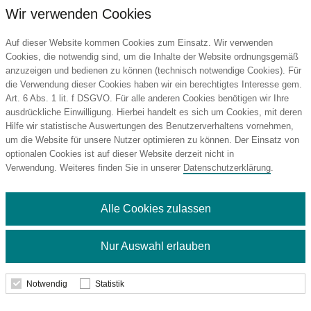
Wir verwenden Cookies
Auf dieser Website kommen Cookies zum Einsatz. Wir verwenden
Cookies, die notwendig sind, um die Inhalte der Website ordnungsgemäß
anzuzeigen und bedienen zu können (technisch notwendige Cookies). Für
die Verwendung dieser Cookies haben wir ein berechtigtes Interesse gem.
Art. 6 Abs. 1 lit. f DSGVO. Für alle anderen Cookies benötigen wir Ihre
ausdrückliche Einwilligung. Hierbei handelt es sich um Cookies, mit deren
Hilfe wir statistische Auswertungen des Benutzerverhaltens vornehmen,
um die Website für unsere Nutzer optimieren zu können. Der Einsatz von
optionalen Cookies ist auf dieser Website derzeit nicht in
Verwendung. Weiteres finden Sie in unserer
Datenschutzerklärung
.
Alle Cookies zulassen
Nur Auswahl erlauben
Minitüte 15 g Trolli Fruchtgummi
Weihnachtsmischung
Notwendig
Statistik
Trolli