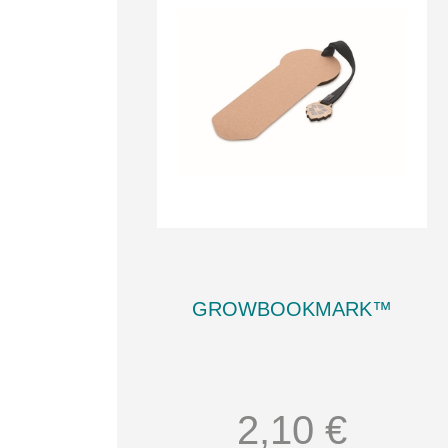
GROWBOOKMARK™
2,10 €