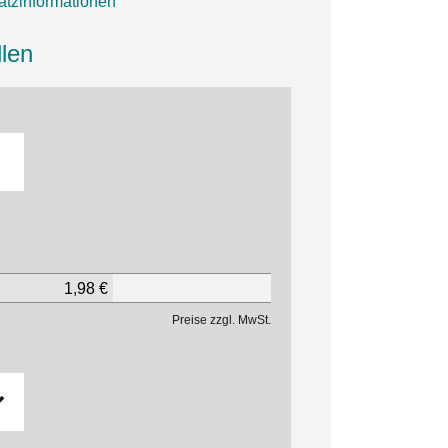
tzinformationen
len
1,98 €
Preise zzgl. MwSt.