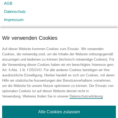
AGB
Datenschutz
Impressum
Wir verwenden Cookies
Auf dieser Website kommen Cookies zum Einsatz. Wir verwenden
Cookies, die notwendig sind, um die Inhalte der Website ordnungsgemäß
anzuzeigen und bedienen zu können (technisch notwendige Cookies). Für
Kontakt
die Verwendung dieser Cookies haben wir ein berechtigtes Interesse gem.
Art. 6 Abs. 1 lit. f DSGVO. Für alle anderen Cookies benötigen wir Ihre
BURG Services GmbH & Co. KG
ausdrückliche Einwilligung. Hierbei handelt es sich um Cookies, mit deren
Hansestraße 107
Hilfe wir statistische Auswertungen des Benutzerverhaltens vornehmen,
51149 Köln
um die Website für unsere Nutzer optimieren zu können. Der Einsatz von
Deutschland
optionalen Cookies ist auf dieser Website derzeit nicht in
Verwendung. Weiteres finden Sie in unserer
Datenschutzerklärung
.
Tel.: +49 (2203) 965450
E-Mail:
info@burg-services.com
Alle Cookies zulassen