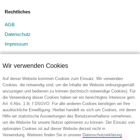
Rechtliches
AGB
Datenschutz
Impressum
Wir verwenden Cookies
Auf dieser Website kommen Cookies zum Einsatz. Wir verwenden
Cookies, die notwendig sind, um die Inhalte der Website ordnungsgemäß
anzuzeigen und bedienen zu können (technisch notwendige Cookies). Für
Kontakt
die Verwendung dieser Cookies haben wir ein berechtigtes Interesse gem.
Art. 6 Abs. 1 lit. f DSGVO. Für alle anderen Cookies benötigen wir Ihre
BURG Services GmbH & Co. KG
ausdrückliche Einwilligung. Hierbei handelt es sich um Cookies, mit deren
Hansestraße 107
Hilfe wir statistische Auswertungen des Benutzerverhaltens vornehmen,
51149 Köln
um die Website für unsere Nutzer optimieren zu können. Der Einsatz von
Deutschland
optionalen Cookies ist auf dieser Website derzeit nicht in
Verwendung. Weiteres finden Sie in unserer
Datenschutzerklärung
.
Tel.: +49 (2203) 965450